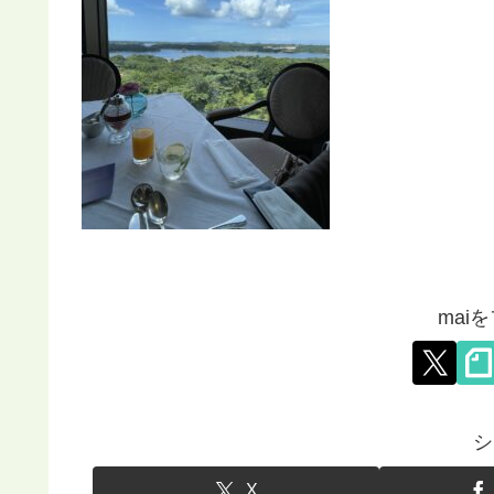
mai
シ
X