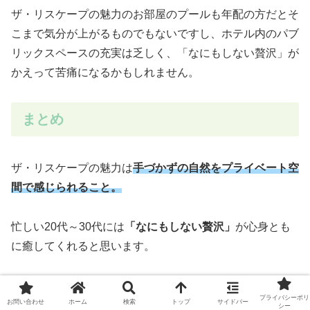
ザ・リスケープの魅力のお部屋のプールも年配の方だとそ
こまで気分が上がるものでもないですし、ホテル内のパブ
リックスペースの充実は乏しく、「なにもしない贅沢」が
かえって苦痛になるかもしれません。
まとめ
ザ・リスケープの魅力は
手づかずの自然をプライベート空
間で感じられること。
忙しい20代～30代には
「なにもしない贅沢」
が心身とも
に癒してくれると思います。
王道リゾートとは違う雰囲気を味わいたい方にはおすすめ
プライバシーポリ
お問い合わせ
ホーム
検索
トップ
サイドバー
です。
シー