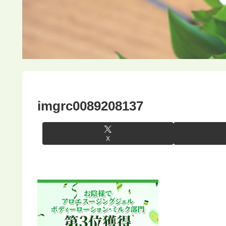
imgrc0089208137
X