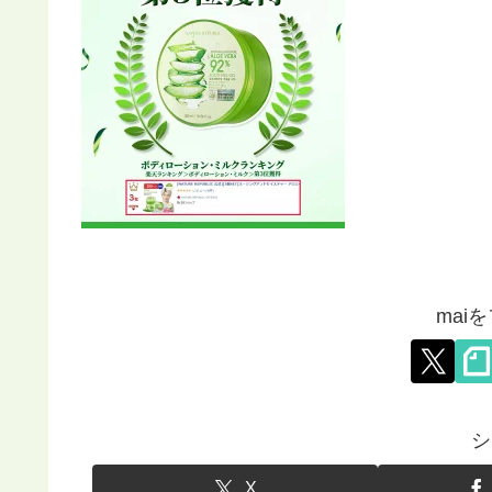
mai
シ
X