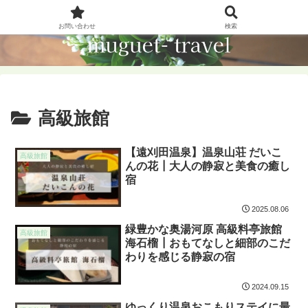
お問い合わせ
検索
高級旅館
【遠刈田温泉】温泉山荘 だいこ
高級旅館
んの花┃大人の静寂と美食の癒し
宿
2025.08.06
緑豊かな奥湯河原 高級料亭旅館
高級旅館
海石榴┃おもてなしと細部のこだ
わりを感じる静寂の宿
2024.09.15
ゆっくり温泉おこもりステイに最