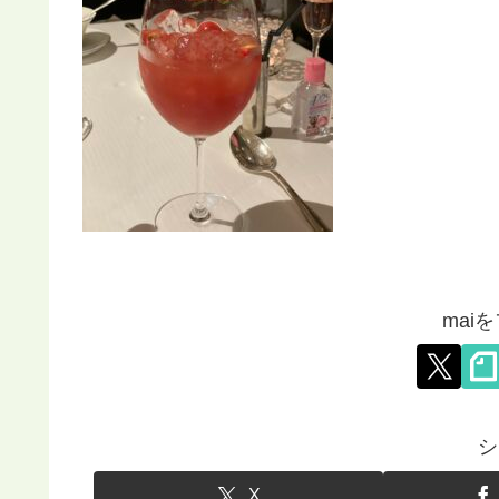
mai
シ
X