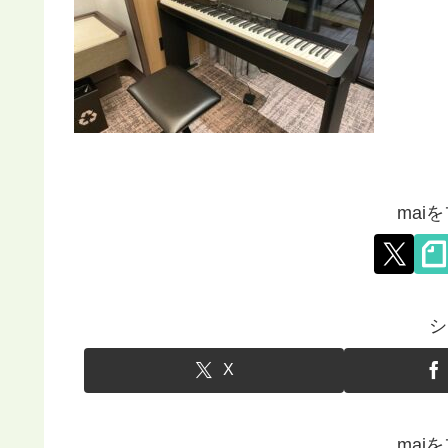
mai
シ
X
mai