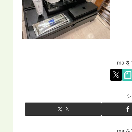
mai
シ
X
mai