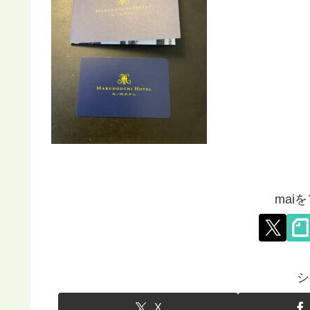
mai
シ
X