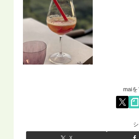
mai
シ
X