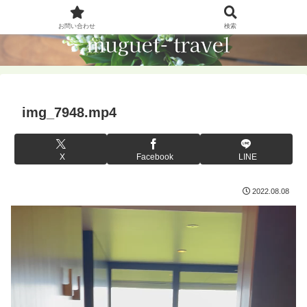
お問い合わせ
検索
img_7948.mp4
X
Facebook
LINE
2022.08.08
動
画
プ
レ
ー