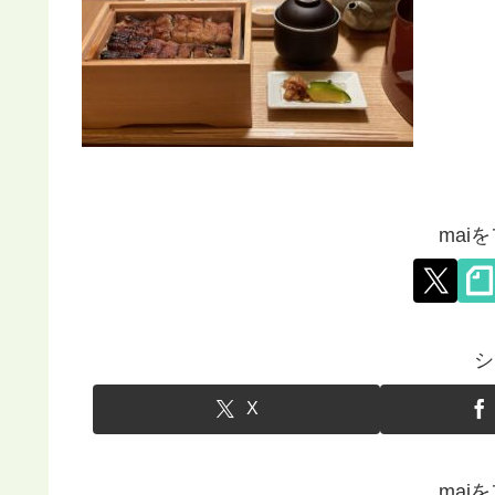
mai
シ
X
mai