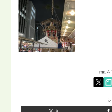
mai
シ
X