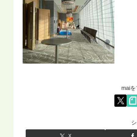
mai
シ
X