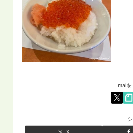
mai
シ
X