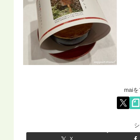
mai
シ
X