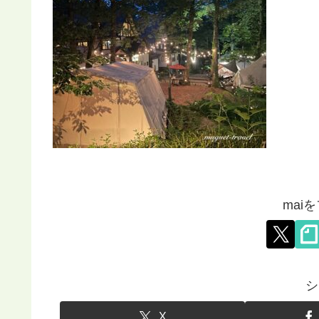
mai
シ
X