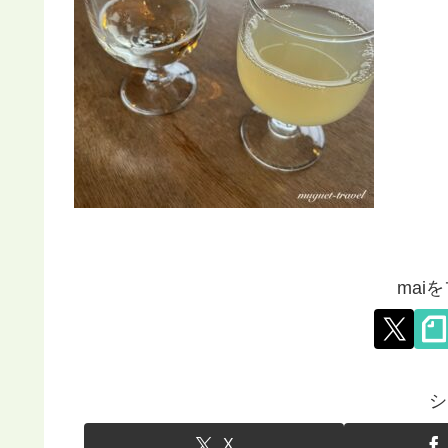
mai
シ
X