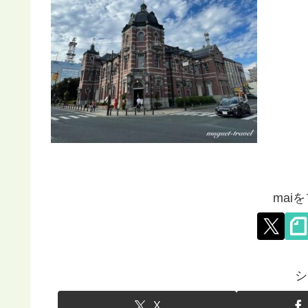
mai
シ
X